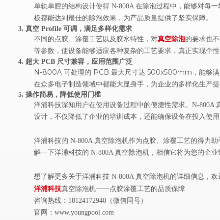
单轨单腔的结构设计使得
N-800A 在除泡过程中，能够对
板都能达到最佳的除泡效果，为产品质量提供了坚实保障。
.
3
真空
Profile
可调，满足多样化需求
不同的点胶、涂覆工艺以及胶水特性，对
真空除泡
的要求也不
等参数，使设备能够适应各种复杂的工艺要求，真正实现个性
.
4
超大
PCB
尺寸兼容，应用范围广泛
N-800A 可处理的 PCB 最大尺寸达 500x500
在众多电子制造领域中都能大显身手，为企业的多样化生产提
.
5
操作简易，降低使用门槛
洋浦科技深知用户在使用设备过程中的便捷性需求。
N-80
设计，不仅降低了企业的培训成本，还能确保设备在投入使用
洋浦科技的
N-800A 真空除泡机作为点胶、涂覆工艺的得
解一下洋浦科技的 N-800A 真空除泡机，相信它将为您
想了解更多关于洋浦科技
N-800A 真空除泡机的详细信息，欢
洋浦科技
真空除泡机——点胶涂覆工艺的品质保障
（微信同号）
咨询热线：
18124172940
官网：
www.youngpool.com