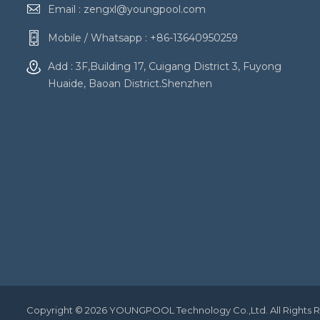
Email :
zengxl@youngpool.com
Mobile / Whatsapp :
+86-13640950259
Add : 3F,Building 17, Cuigang District 3, Fuyong
Huaide, Baoan District.Shenzhen
Copyright © 2026 YOUNGPOOL Technology Co.,Ltd. All Rights 