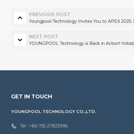
PREVIOUS POST
Youngpool Technology Invites You to APEX 2025: E
NEXT POST
YOUNGPOOL Technology is Back in Action! Initiati
GET IN TOUCH
YOUNGPOOL TECHNOLOGY CO.,LTD.
Tel :
+86-755-27823996