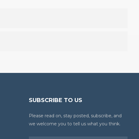
SUBSCRIBE TO US
Please read on, stay posted, subscribe, and
we welcome you to tell us what you think.