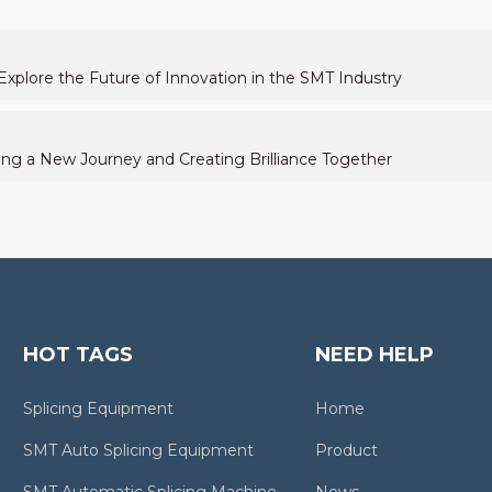
xplore the Future of Innovation in the SMT Industry
ng a New Journey and Creating Brilliance Together
HOT TAGS
NEED HELP
Splicing Equipment
Home
SMT Auto Splicing Equipment
Product
SMT Automatic Splicing Machine
News