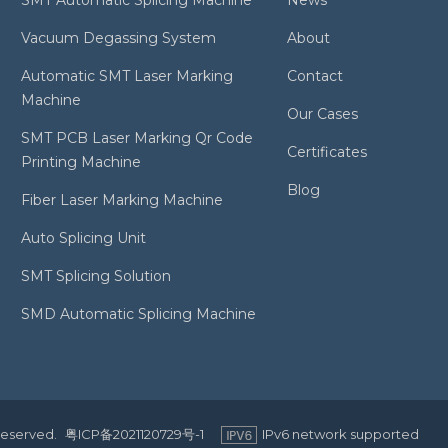
Vacuum Degassing System
About
Automatic SMT Laser Marking
Contact
Machine
Our Cases
SMT PCB Laser Marking Qr Code
Certificates
Printing Machine
Blog
Fiber Laser Marking Machine
Auto Splicing Unit
SMT Splicing Solution
SMD Automatic Splicing Machine
Reserved.
粤ICP备2021120729号-1
IPv6 network supported